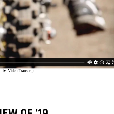
IEW OF ’19