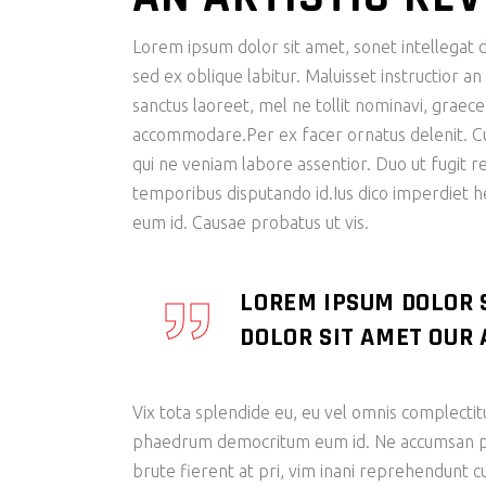
Lorem ipsum dolor sit amet, sonet intellegat d
sed ex oblique labitur. Maluisset instructior a
sanctus laoreet, mel ne tollit nominavi, graec
accommodare.Per ex facer ornatus delenit. Cu s
qui ne veniam labore assentior. Duo ut fugit r
temporibus disputando id.Ius dico imperdiet 
eum id. Causae probatus ut vis.
LOREM IPSUM DOLOR 
DOLOR SIT AMET OUR A
Vix tota splendide eu, eu vel omnis complectit
phaedrum democritum eum id. Ne accumsan patr
brute fierent at pri, vim inani reprehendunt