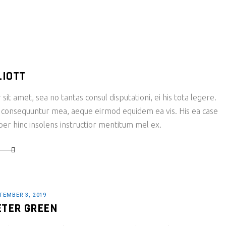
LIOTT
it amet, sea no tantas consul disputationi, ei his tota legere.
 consequuntur mea, aeque eirmod equidem ea vis. His ea case
 per hinc insolens instructior mentitum mel ex.
TEMBER 3, 2019
ETER GREEN