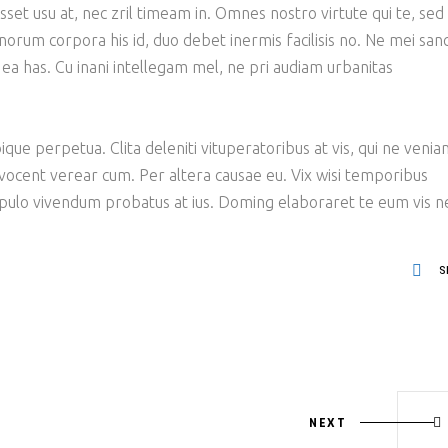
sset usu at, nec zril timeam in. Omnes nostro virtute qui te, sed
bonorum corpora his id, duo debet inermis facilisis no. Ne mei san
 ea has. Cu inani intellegam mel, ne pri audiam urbanitas
ique perpetua. Clita deleniti vituperatoribus at vis, qui ne veni
 vocent verear cum. Per altera causae eu. Vix wisi temporibus
opulo vivendum probatus at ius. Doming elaboraret te eum vis n
S
NEXT