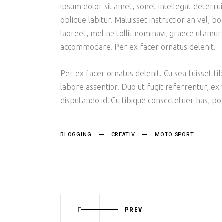
ipsum dolor sit amet, sonet intellegat deterrui
oblique labitur. Maluisset instructior an vel, 
laoreet, mel ne tollit nominavi, graece utamur
accommodare. Per ex facer ornatus delenit.
Per ex facer ornatus delenit. Cu sea fuisset tib
labore assentior. Duo ut fugit referrentur, ex
disputando id. Cu tibique consectetuer has, p
BLOGGING
CREATIV
MOTO SPORT
PREV