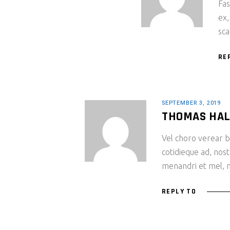
Fas
ex,
sca
RE
SEPTEMBER 3, 2019
THOMAS HA
Vel choro verear bl
cotidieque ad, nost
menandri et mel, m
REPLY TO