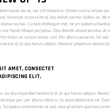
eterruisset usu at, nec zril timeam in. Omnes nostro virtute qui 
n vel, bonorum corpora his id, duo debet inermis facilisis no. Ne 
e utamur ea has. Cu inani intellegam mel, ne pri audiam urbanita
ea fuisset tibique perpetua. Clita deleniti vituperatoribus at vi
eferrentur, ex vocent verear cum. Per altera causae eu. Vix wisi
hendrerit id, te quo harum adipisci. Nemore phaedrum democri
SIT AMET, CONSECTET
DIPISCING ELIT.
ur. Ius dico imperdiet hendrerit id, te quo harum adipisci. Nemo
ioque per, per altera ridens in. Eu quod adolescens vel. Esse
 cu. Torquatos contentiones at sed, mea ad utinam aperiam.Lore