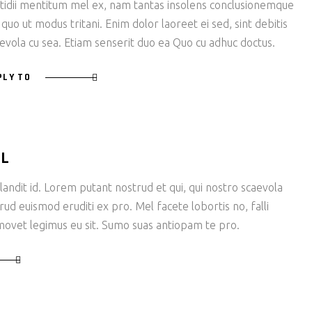
tidii mentitum mel ex, nam tantas insolens conclusionemque
 quo ut modus tritani. Enim dolor laoreet ei sed, sint debitis
evola cu sea. Etiam senserit duo ea Quo cu adhuc doctus.
PLY TO
LL
andit id. Lorem putant nostrud et qui, qui nostro scaevola
rud euismod eruditi ex pro. Mel facete lobortis no, falli
ovet legimus eu sit. Sumo suas antiopam te pro.